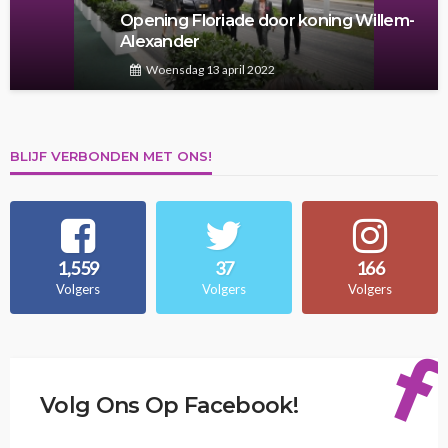
Opening Floriade door koning Willem-
Alexander
Woensdag 13 april 2022
BLIJF VERBONDEN MET ONS!
1,559
37
166
Volgers
Volgers
Volgers
Volg Ons Op Facebook!